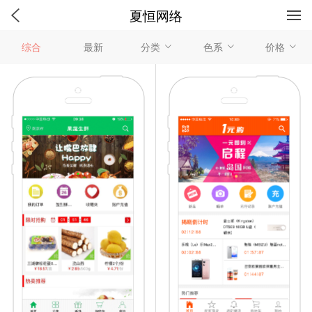
夏恒网络
家装建材类
教育培训类
综合
最新
分类
色系
价格
工程机械类
生活服务类
智慧物业类
智慧门店类
综合电商类