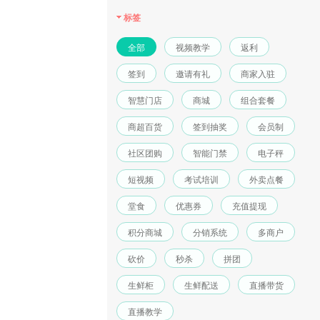
标签
全部
视频教学
返利
签到
邀请有礼
商家入驻
智慧门店
商城
组合套餐
商超百货
签到抽奖
会员制
社区团购
智能门禁
电子秤
短视频
考试培训
外卖点餐
堂食
优惠券
充值提现
积分商城
分销系统
多商户
砍价
秒杀
拼团
生鲜柜
生鲜配送
直播带货
直播教学