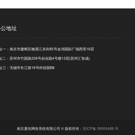
办公地址
址一：南京市建邺区楠溪江东街85号金润国际广场西塔16层
址二：苏州市竹园路209号创业园4号楼13层(苏州汇智成)
址三：无锡市长江路16号科技园B8
南京夏恒网络系统有限公司 © 版权所有：
苏ICP备 09004486 号