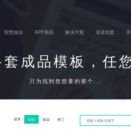
智慧渔业
APP系统
解决方案
渠道加盟
关
0+套成品模板，任
只为找到您想要的那个...
排序：
综合
新品
热门